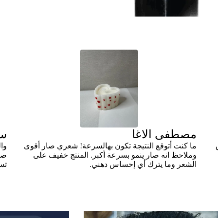
رأي زبائننا
مصطفى الاغا
سا
ما كنت أتوقع النتيجة تكون بهالسرعة! شعري صار أقوى
وا
وملاحظ انه صار ينمو بسرعة أكبر. المنتج خفيف على
صا
الشعر وما يترك أي إحساس دهني.
تس